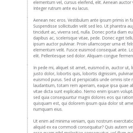
elementum vel, cursus eleifend, elit. Aenean auctor w
Integer rutrum ante eu lacus.
Aenean nec eros. Vestibulum ante ipsum primis in fau
Suspendisse sollicitudin velit sed leo. Ut pharetra 
tincidunt ac, viverra sed, nulla. Donec porta diam 
dapibus ac, scelerisque vitae, pede. Donec eget tell
ipsum auctor pulvinar. Proin ullamcorper urna et felis
elementum velit. Fusce euismod consequat ante. Lo
elit. Pellentesque sed dolor. Aliquam congue fermen
In pede mi, aliquet sit amet, euismod in, auctor ut, 
justo dolor, lobortis quis, lobortis dignissim, pulvin
euismod purus. Sed ut perspiciatis unde omnis iste
laudantium, totam rem aperiam, eaque ipsa quae ab i
vitae dicta sunt explicabo. Nemo enim ipsam volupta
sed quia consequuntur magni dolores eos qui ratio
quisquam est, qui dolorem ipsum quia dolor sit amet,
numquam eius.
Ut enim ad minima veniam, quis nostrum exercitatio
aliquid ex ea commodi consequatur? Quis autem vel e
esse quam nihil molestiae consequatur, vel illum qu