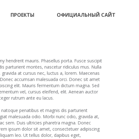
ПРОЕКТЫ
ОФИЦИАЛЬНЫЙ САЙТ
STEM
Медиаобразование
 hendrerit mauris. Phasellus porta. Fusce suscipit
Курчатовский проект
is parturient montes, nascetur ridiculus mus. Nulla
 gravida at cursus nec, luctus a, lorem. Maecenas
Детский открытый университет
na. Donec accumsan malesuada orci. Donec sit amet
Инженерные классы
piscing elit. Mauris fermentum dictum magna. Sed
lementum vel, cursus eleifend, elit. Aenean auctor
Школьная лига Роснано
nteger rutrum ante eu lacus.
s natoque penatibus et magnis dis parturient
ugiat malesuada odio. Morbi nunc odio, gravida at,
i ac sem. Duis ultricies pharetra magna. Donec
em ipsum dolor sit amet, consectetuer adipiscing
iquam leo. Ut tellus dolor, dapibus eget,