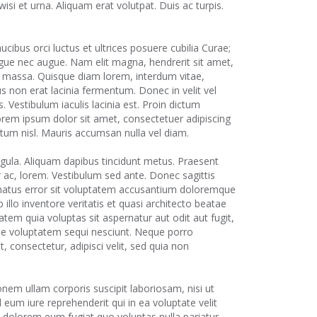
isi et urna. Aliquam erat volutpat. Duis ac turpis.
cibus orci luctus et ultrices posuere cubilia Curae;
augue nec augue. Nam elit magna, hendrerit sit amet,
eu massa. Quisque diam lorem, interdum vitae,
us non erat lacinia fermentum. Donec in velit vel
. Vestibulum iaculis lacinia est. Proin dictum
rem ipsum dolor sit amet, consectetuer adipiscing
tum nisl. Mauris accumsan nulla vel diam.
ligula. Aliquam dapibus tincidunt metus. Praesent
ar ac, lorem. Vestibulum sed ante. Donec sagittis
 natus error sit voluptatem accusantium doloremque
llo inventore veritatis et quasi architecto beatae
tem quia voluptas sit aspernatur aut odit aut fugit,
ne voluptatem sequi nesciunt. Neque porro
 consectetur, adipisci velit, sed quia non
nem ullam corporis suscipit laboriosam, nisi ut
um iure reprehenderit qui in ea voluptate velit
i dolorem eum fugiat quo voluptas nulla pariatur.