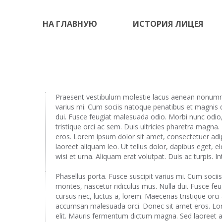
НА ГЛАВНУЮ
ИСТОРИЯ ЛИЦЕЯ
Praesent vestibulum molestie lacus aenean nonummy
varius mi. Cum sociis natoque penatibus et magnis d
dui. Fusce feugiat malesuada odio. Morbi nunc odio,
tristique orci ac sem. Duis ultricies pharetra mag
eros. Lorem ipsum dolor sit amet, consectetuer adi
laoreet aliquam leo. Ut tellus dolor, dapibus eget, e
wisi et urna. Aliquam erat volutpat. Duis ac turpis. I
Phasellus porta. Fusce suscipit varius mi. Cum socii
montes, nascetur ridiculus mus. Nulla dui. Fusce fe
cursus nec, luctus a, lorem. Maecenas tristique orc
accumsan malesuada orci. Donec sit amet eros. Lor
elit. Mauris fermentum dictum magna. Sed laoreet al