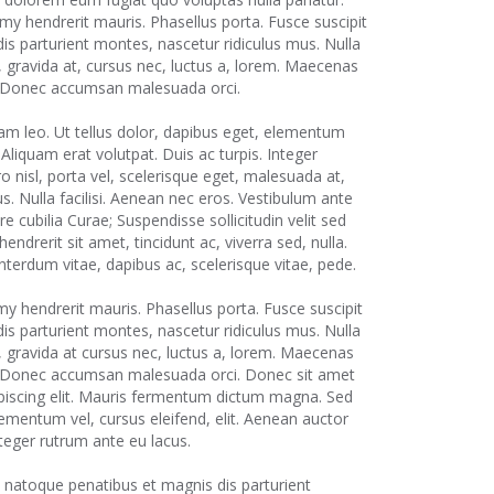
 hendrerit mauris. Phasellus porta. Fusce suscipit
is parturient montes, nascetur ridiculus mus. Nulla
 gravida at, cursus nec, luctus a, lorem. Maecenas
na. Donec accumsan malesuada orci.
m leo. Ut tellus dolor, dapibus eget, elementum
. Aliquam erat volutpat. Duis ac turpis. Integer
o nisl, porta vel, scelerisque eget, malesuada at,
. Nulla facilisi. Aenean nec eros. Vestibulum ante
re cubilia Curae; Suspendisse sollicitudin velit sed
drerit sit amet, tincidunt ac, viverra sed, nulla.
erdum vitae, dapibus ac, scelerisque vitae, pede.
 hendrerit mauris. Phasellus porta. Fusce suscipit
is parturient montes, nascetur ridiculus mus. Nulla
 gravida at cursus nec, luctus a, lorem. Maecenas
na. Donec accumsan malesuada orci. Donec sit amet
piscing elit. Mauris fermentum dictum magna. Sed
lementum vel, cursus eleifend, elit. Aenean auctor
nteger rutrum ante eu lacus.
s natoque penatibus et magnis dis parturient