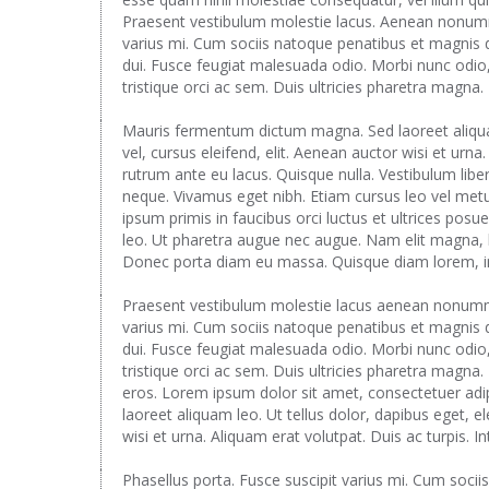
Praesent vestibulum molestie lacus. Aenean nonummy
varius mi. Cum sociis natoque penatibus et magnis d
dui. Fusce feugiat malesuada odio. Morbi nunc odio,
tristique orci ac sem. Duis ultricies pharetra mag
Mauris fermentum dictum magna. Sed laoreet aliqua
vel, cursus eleifend, elit. Aenean auctor wisi et urna
rutrum ante eu lacus. Quisque nulla. Vestibulum liber
neque. Vivamus eget nibh. Etiam cursus leo vel metus
ipsum primis in faucibus orci luctus et ultrices posue
leo. Ut pharetra augue nec augue. Nam elit magna, hen
Donec porta diam eu massa. Quisque diam lorem, int
Praesent vestibulum molestie lacus aenean nonummy
varius mi. Cum sociis natoque penatibus et magnis d
dui. Fusce feugiat malesuada odio. Morbi nunc odio,
tristique orci ac sem. Duis ultricies pharetra mag
eros. Lorem ipsum dolor sit amet, consectetuer adi
laoreet aliquam leo. Ut tellus dolor, dapibus eget, e
wisi et urna. Aliquam erat volutpat. Duis ac turpis. I
Phasellus porta. Fusce suscipit varius mi. Cum socii